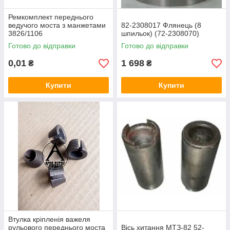
Ремкомплект переднього
ведучого моста з манжетами
82-2308017 Флянець (8
3826/1106
шпильок) (72-2308070)
Готово до відправки
Готово до відправки
0,01
1 698
₴
₴
Купити
Купити
Втулка кріпленія важеля
рульового переднього моста
Вісь хитання МТЗ-82 52-