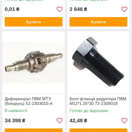
0,01
2 646
₴
₴
Купити
Купити
Диференціал ПВМ МТЗ
Болт фланця редуктора ПВМ
(Білорусь) 52-2303010-А
М12*1.25*30 72-2308018
В наявності
Готово до відправки
34 398
42,48
₴
₴