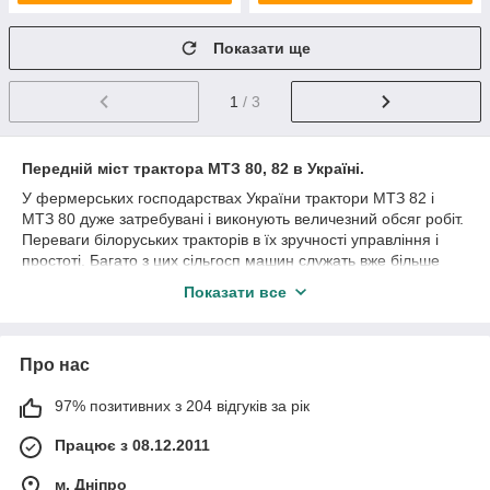
Показати ще
1
/ 3
Передній міст трактора МТЗ 80, 82 в Україні.
У фермерських господарствах України трактори МТЗ 82 і
МТЗ 80 дуже затребувані і виконують величезний обсяг робіт.
Переваги білоруських тракторів в їх зручності управління і
простоті. Багато з цих сільгосп машин служать вже більше
десятка років, але завдяки постійному обслуговуванню вони
Показати все
відмінно працюють.
Більшість механіків хоча б раз мали справу з ремонтом МТЗ
82 і МТЗ 80. І навіть ті, хто не стикався з цим трактором,
Про нас
розберуться в його устрої завдяки довідників по ремонту цих
моделей (благо вони доступні).
Ще один суттєвий фактор, спрощує ремонт – великий
97% позитивних з 204 відгуків за рік
асортимент запчастин. Ринок дійсно насичений
Працює з 08.12.2011
комплектуючими для тракторів МТЗ. Але це не означає, що
вам підійдуть будь-які.
м. Дніпро
Компанія «Агро-Дніпро» пропонує відвідувачам нашого сайту