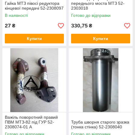
Гайка МТЗ півосі редуктора
переднього моста МТЗ 52-
кінцевої передачі 52-2308097
2303018
В наявності
Готово до відправки
27
330,75
₴
₴
Купити
Купити
Важіль поворотний правий
ПВМ МТЗ-82 під ГУР 52-
Труба шворня старого зразка
2308074-01 А
(тонка стінка) 52-2308040
Готово до відправки
Готово до відправки