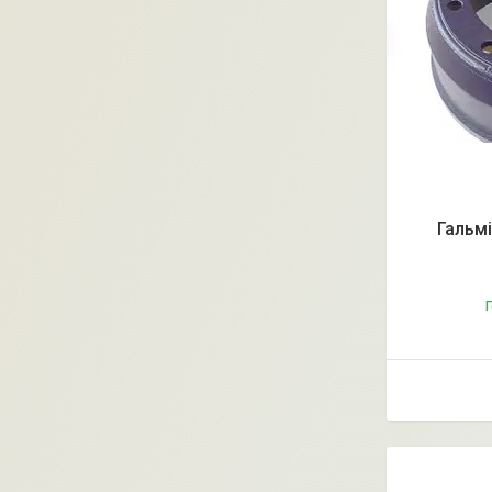
Гальм
Г