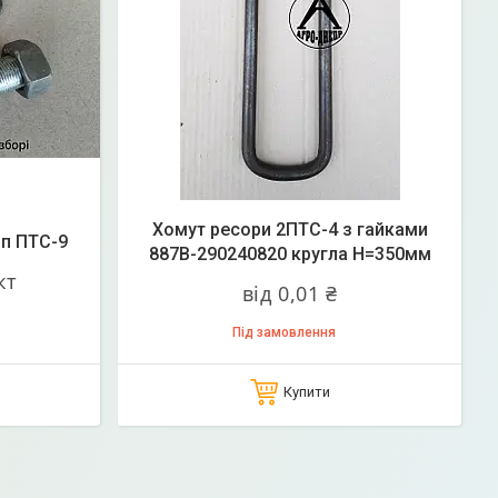
Хомут ресори 2ПТС-4 з гайками
іп ПТС-9
887B-290240820 кругла Н=350мм
кт
від 0,01 ₴
Під замовлення
Купити