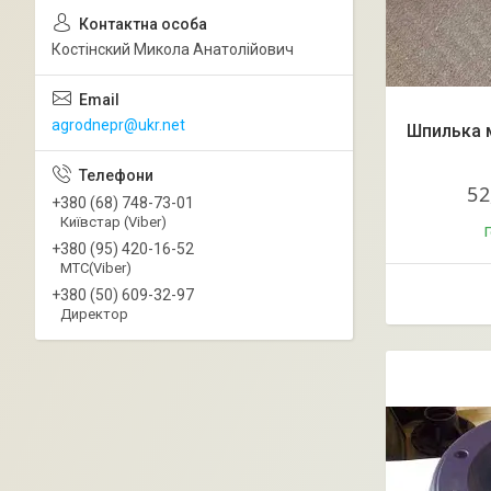
Костінский Микола Анатолійович
agrodnepr@ukr.net
Шпилька 
52
+380 (68) 748-73-01
Київстар (Viber)
Г
+380 (95) 420-16-52
МТС(Viber)
+380 (50) 609-32-97
Директор