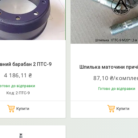
івний барабан 2 ПТС-9
Шпилька маточини прич
4 186,11 ₴
87,10 ₴/компле
отово до відправки
Готово до відправки
2 ПТС-9
Купити
Купити