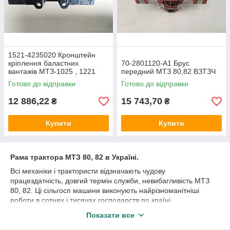
1521-4235020 Кронштейн
кріплення баластних
70-2801120-А1 Брус
вантажів МТЗ-1025 , 1221
передний МТЗ 80,82 ВЗТЗЧ
Готово до відправки
Готово до відправки
12 886,22
15 743,70
₴
₴
Купити
Купити
Рама трактора МТЗ 80, 82 в Україні.
Всі механіки і трактористи відзначають чудову
працездатність, довгий термін служби, невибагливість МТЗ
80, 82. Ці сільгосп машини виконують найрізноманітніші
роботи в сотнях і тисячах господарств по країні.
Без перебільшення, МТЗ-80 і МТЗ 82 в числі найуспішніших
Показати все
моделей трактора. Цей успіх ґрунтується на ряді причин.
По-перше, якість виконання всіх деталей на досить високому