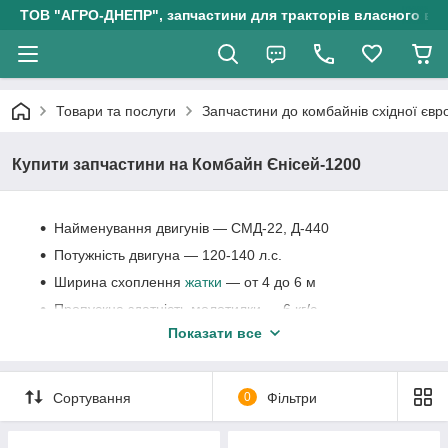
ТОВ "АГРО-ДНЕПР", запчастини для тракторів власного ви
Товари та послуги
Запчастини до комбайнів східної євр
Купити запчастини на Комбайн Єнісей-1200
Найменування двигунів — СМД-22, Д-440
Потужність двигуна — 120-140 л.с.
Ширина схоплення
жатки
— от 4 до 6 м
Пропускна здатність молотилки — 6 кг/с
Показати все
Максимальна швидкість:
Транспортна — 20 км/год
Робоча — 7 км/год
Сортування
0
Фільтри
Об'єм бункера — 4,5 м
3
Споряджена маса: 9700 кг;