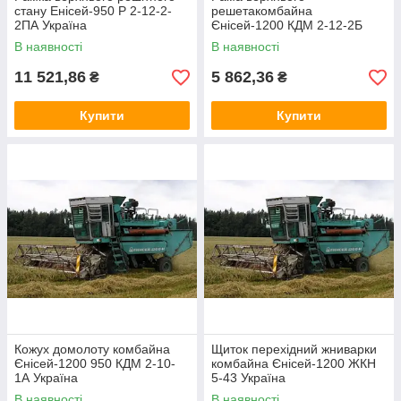
стану Енісей-950 Р 2-12-2-
решетакомбайна
2ПА Україна
Єнісей-1200 КДМ 2-12-2Б
Україна
В наявності
В наявності
11 521,86
5 862,36
₴
₴
Купити
Купити
Кожух домолоту комбайна
Щиток перехідний жниварки
Єнісей-1200 950 КДМ 2-10-
комбайна Єнісей-1200 ЖКН
1А Україна
5-43 Україна
В наявності
В наявності