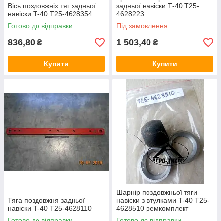
Вісь поздовжніх тяг задньої
задньої навіски Т-40 Т25-
навіски Т-40 Т25-4628354
4628223
Готово до відправки
Під замовлення
836,80
1 503,40
₴
₴
Купити
Купити
Шарнір поздовжньої тяги
Тяга поздовжня задньої
навіски з втулками Т-40 Т25-
навіски Т-40 Т25-4628110
4628510 ремкомплект
Готово до відправки
Готово до відправки