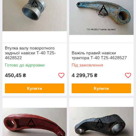
Втулка валу поворотного
задньої навіски Т-40 Т25-
Важіль правий навіски
4628522
трактора Т-40 Т25-4628527
Готово до відправки
Під замовлення
450,45
4 299,75
₴
₴
Купити
Купити