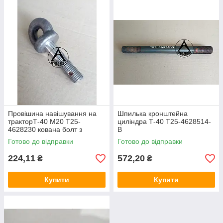
Провішина навішування на
Шпилька кронштейна
тракторТ-40 М20 Т25-
циліндра Т-40 Т25-4628514-
4628230 кована болт з
В
вушком
Готово до відправки
Готово до відправки
224,11
572,20
₴
₴
Купити
Купити