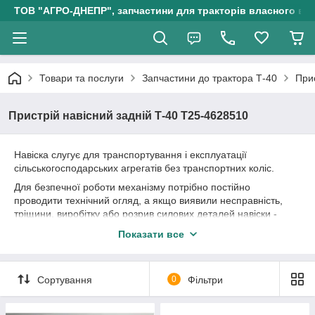
ТОВ "АГРО-ДНЕПР", запчастини для тракторів власного ви
Товари та послуги
Запчастини до трактора Т-40
При
Пристрій навісний задній Т-40 Т25-4628510
Навіска слугує для транспортування і експлуатації
сільськогосподарських агрегатів без транспортних коліс.
Для безпечної роботи механізму потрібно постійно
проводити технічний огляд, а якщо виявили несправність,
тріщини, виробітку або розрив силових деталей навіски -
розберіть механізм задньї навіски трактора, і замініть деталі
Показати все
на нові або відреставровані.
Ми завжди працюємо, щоб ви менше часу витрачали на
пошуки запчастин до навіски трактора Т-40
Сортування
0
Фільтри