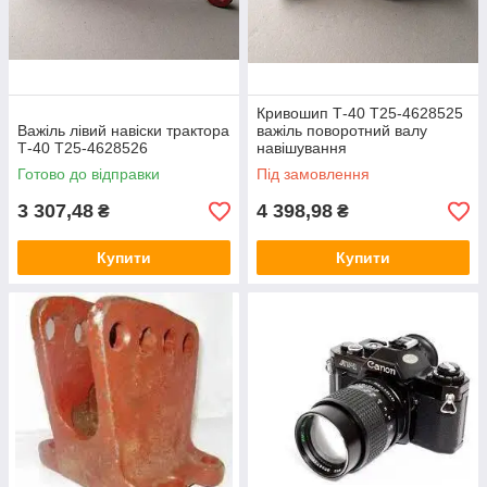
Кривошип Т-40 Т25-4628525
Важіль лівий навіски трактора
важіль поворотний валу
Т-40 Т25-4628526
навішування
Готово до відправки
Під замовлення
3 307,48
4 398,98
₴
₴
Купити
Купити