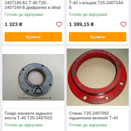
2407140-Б1 Т-40 Т25-
Т-40 з кільцем Т25-2407144-
2407144-Б діафрагма в зборі
Б
Готово до відправки
Готово до відправки
1 323
1 389,15
₴
₴
Купити
Купити
Гніздо манжети заднього
Стакан Т25-2407092
моста Т-40 Т25-2407032
підшипника великий Т-40
Готово до відправки
Готово до відправки