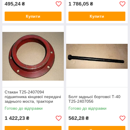
495,24
1 786,05
₴
₴
Купити
Купити
Стакан Т25-2407094
підшипника кінцевої передачі
Болт задньої бортової Т-40
заднього моста, трактори
Т25-2407056
Т-40,Т-40м,Т-40
Готово до відправки
Готово до відправки
АМ,Т-40,ЛТЗ-55
1 422,23
562,28
₴
₴