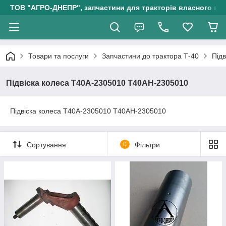
ТОВ "АГРО-ДНЕПР", запчастини для тракторів власного ви
Товари та послуги
Запчастини до трактора Т-40
Під
Підвіска колеса Т40А-2305010 Т40АН-2305010
Підвіска колеса Т40А-2305010 Т40АН-2305010
Сортування
0
Фільтри