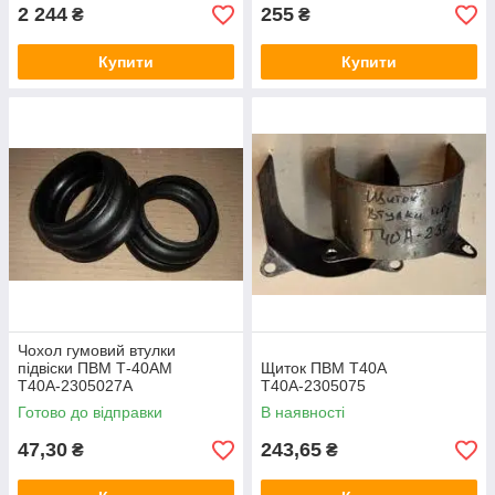
2 244
255
₴
₴
Купити
Купити
Чохол гумовий втулки
підвіски ПВМ Т-40АМ
Щиток ПВМ Т40А
Т40А-2305027А
Т40А-2305075
Готово до відправки
В наявності
47,30
243,65
₴
₴