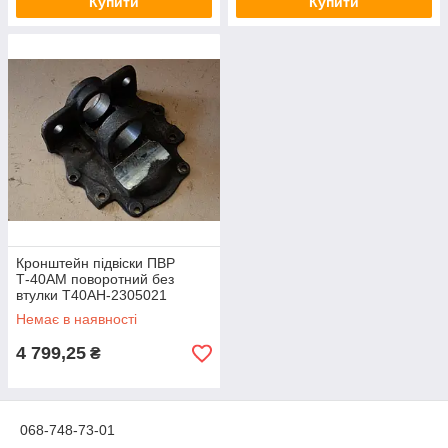
Купити
Купити
Кронштейн підвіски ПВР
Т-40АМ поворотний без
втулки Т40АН-2305021
Немає в наявності
4 799,25
₴
068-748-73-01