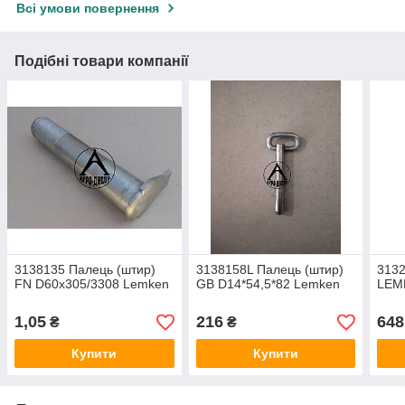
Всі умови повернення
Подібні товари компанії
3138135 Палець (штир)
3138158L Палець (штир)
313
FN D60x305/3308 Lemken
GB D14*54,5*82 Lemken
LEM
1,05
216
648
₴
₴
Купити
Купити