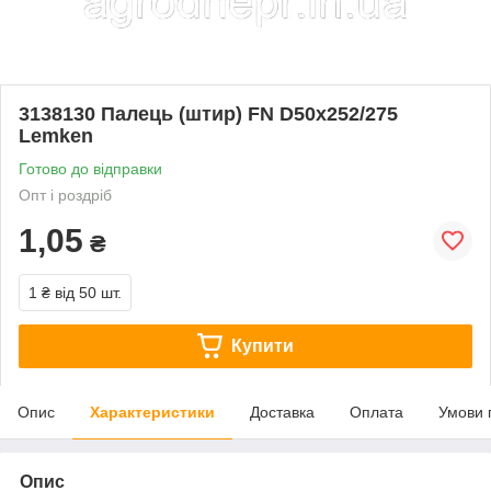
3138130 Палець (штир) FN D50x252/275
Lemken
Готово до відправки
Опт і роздріб
1,05
₴
1 ₴
від 50 шт.
Купити
Опис
Характеристики
Доставка
Оплата
Умови 
Опис