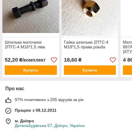
Шпилька маточини
Гайка шпильки 2ПТС-4
Мато
2ПТС-4 М16*1,5 ліва
М18*1,5 права різьба
887А
(КТУ
52,20
18,60
4 8
₴/комплект
₴
Купити
Купити
Про нас
97% позитивних з 205 відгуків за рік
Працює з 08.12.2011
м. Дніпро
Детальбудівська 57, Дніпро, Україна