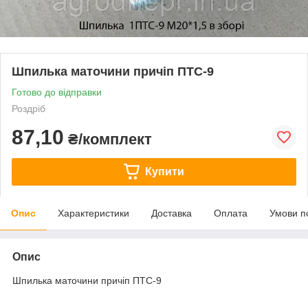
Шпилька маточини причіп ПТС-9
Готово до відправки
Роздріб
87,10
₴/комплект
Купити
Опис
Характеристики
Доставка
Оплата
Умови п
Опис
Шпилька маточини причіп ПТС-9