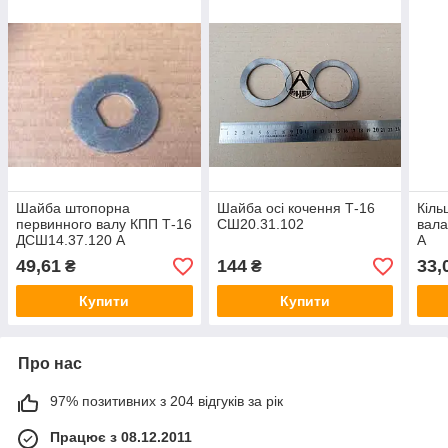
Шайба штопорна
Шайба осі кочення Т-16
Кіль
первинного валу КПП Т-16
СШ20.31.102
вала
ДСШ14.37.120 А
А
49,61
144
33,
₴
₴
Купити
Купити
Про нас
97% позитивних з 204 відгуків за рік
Працює з 08.12.2011