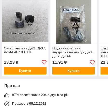
Сухар клапана Д-21, Д-37,
Пружина клапана
Штіф
Д-144 А67.09.001
внутрішня на двигун Д-21,
колі
Д-37, Д-144
100
Д37Е-1007046-А
13,23
11,91
21,
₴
₴
Купити
Купити
Про нас
97% позитивних з 204 відгуків за рік
Працює з 08.12.2011