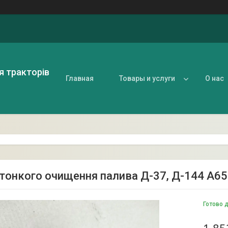
я тракторів
Главная
Товары и услуги
О нас
 тонкого очищення палива Д-37, Д-144 А65
Готово 