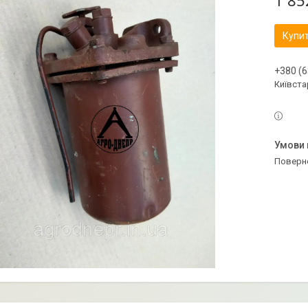
1 85
Купи
+380 (6
Київстар
поверн