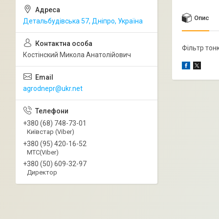
Опис
Детальбудівська 57, Дніпро, Україна
Фільтр тон
Костінский Микола Анатолійович
agrodnepr@ukr.net
+380 (68) 748-73-01
Київстар (Viber)
+380 (95) 420-16-52
МТС(Viber)
+380 (50) 609-32-97
Директор