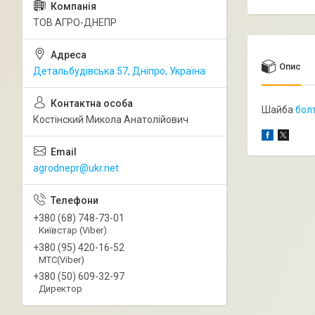
ТОВ АГРО-ДНЕПР
Опис
Детальбудівська 57, Дніпро, Україна
Шайба
бол
Костінский Микола Анатолійович
agrodnepr@ukr.net
+380 (68) 748-73-01
Київстар (Viber)
+380 (95) 420-16-52
МТС(Viber)
+380 (50) 609-32-97
Директор