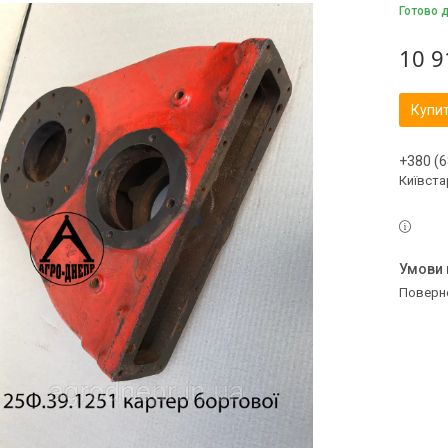
Готово 
10 9
Купи
+380 (6
Київстар
поверн