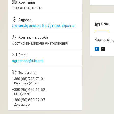
ТОВ АГРО-ДНЕПР
Опис
Детальбудівська 57, Дніпро, Україна
Картер кін
Костінский Микола Анатолійович
agrodnepr@ukr.net
+380 (68) 748-73-01
Київстар (Viber)
+380 (95) 420-16-52
МТС(Viber)
+380 (50) 609-32-97
Директор