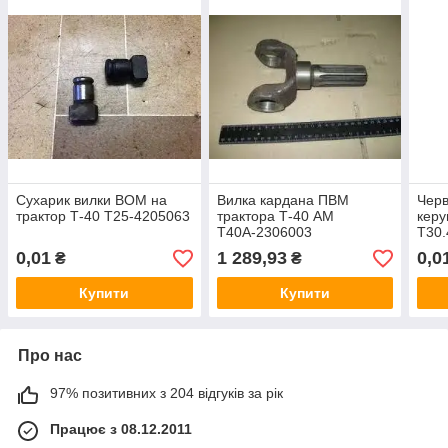
Сухарик вилки ВОМ на
Вилка кардана ПВМ
Черв
трактор Т-40 Т25-4205063
трактора Т-40 АМ
керу
Т40А-2306003
Т30.
0,01
1 289,93
0,0
₴
₴
Купити
Купити
Про нас
97% позитивних з 204 відгуків за рік
Працює з 08.12.2011