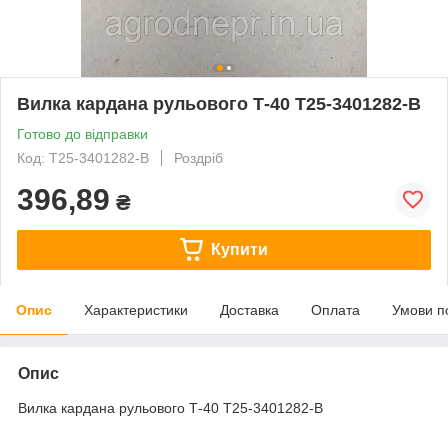
Вилка кардана рульового Т-40 Т25-3401282-В
Готово до відправки
Код: Т25-3401282-В
Роздріб
396,89
₴
Купити
Опис
Характеристики
Доставка
Оплата
Умови п
Опис
Вилка кардана рульового Т-40 Т25-3401282-В