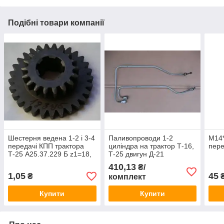
Подібні товари компанії
Шестерня ведена 1-2 і 3-4
Паливопроводи 1-2
М14*
передачі КПП трактора
циліндра на трактор Т-16,
пере
Т-25 А25.37.229 Б z1=18,
Т-25 двигун Д-21
z2=31
Д37М-1104200-11
410,13
₴/
1,05
45
₴
комплект
Купити
Купити