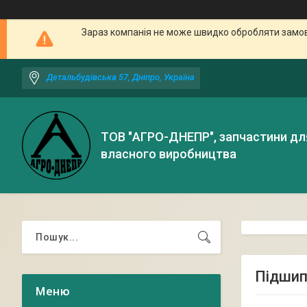
Зараз компанія не може швидко обробляти замовл
Детальбудівська 57, Дніпро, Україна
ТОВ "АГРО-ДНЕПР", запчастини дл
власного виробництва
Підшип