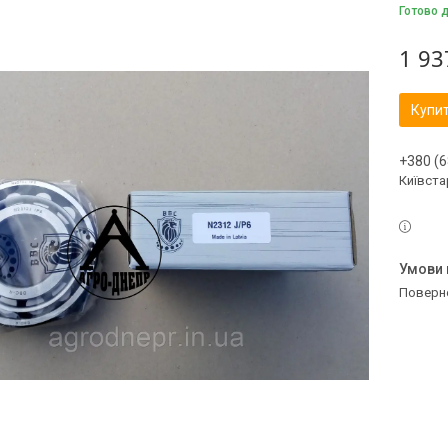
Готово 
1 93
Купи
+380 (6
Київстар
поверн