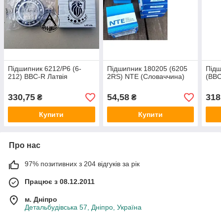
Підшипник 6212/Р6 (6-
Підшипник 180205 (6205
Підш
212) BBC-R Латвія
2RS) NTE (Словаччина)
(BBC
330,75
54,58
318
₴
₴
Купити
Купити
Про нас
97% позитивних з 204 відгуків за рік
Працює з 08.12.2011
м. Дніпро
Детальбудівська 57, Дніпро, Україна