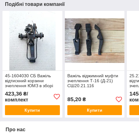
Подібні товари компанії
45-1604030 СБ Важіль
Важіль віджимний муфти
25.2
відтискний корзини
зчеплення Т-16 (Д-21)
відт
зчеплення ЮМЗ в зборі
СШ20.21.116
зчеп
оригінал
423,36
145
₴/
85,20
₴
комплект
ком
Купити
Купити
Про нас