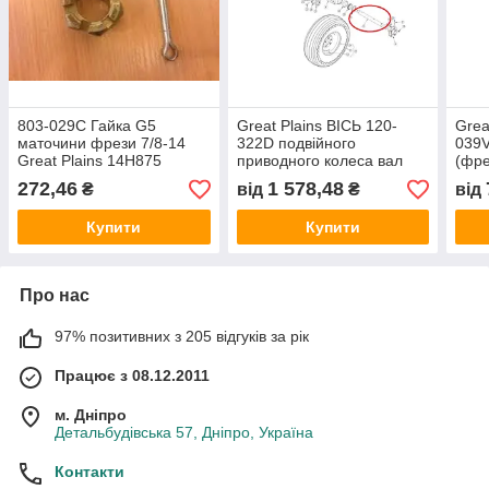
803-029C Гайка G5
Great Plains ВІСЬ 120-
Grea
маточини фрези 7/8-14
322D подвійного
039V
Great Plains 14H875
приводного колеса вал
(фре
84151573
120 322D
272,46
1 578,48
₴
від
₴
від
Купити
Купити
Про нас
97% позитивних з 205 відгуків за рік
Працює з 08.12.2011
м. Дніпро
Детальбудівська 57, Дніпро, Україна
Контакти