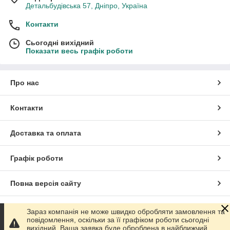
Детальбудівська 57, Дніпро, Україна
Контакти
Сьогодні вихідний
Показати весь графік роботи
Про нас
Контакти
Доставка та оплата
Графік роботи
Повна версія сайту
Сайт створено на маркетплейсі
Prom.ua
Зараз компанія не може швидко обробляти замовлення та
повідомлення, оскільки за її графіком роботи сьогодні
вихідний. Ваша заявка буде оброблена в найближчий