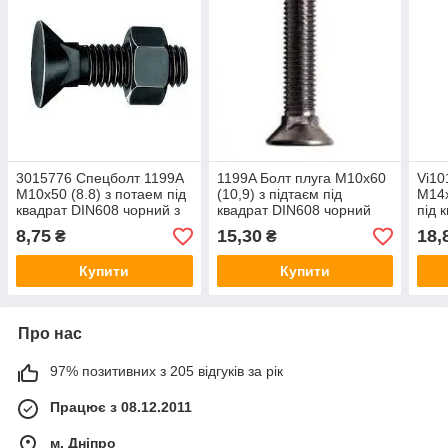
3015776 Спецболт 1199A
1199A Болт плуга М10х60
Vi10
М10х50 (8.8) з потаем під
(10,9) з підтаєм під
М14х
квадрат DIN608 чорний з
квадрат DIN608 чорний
під 
гайкою Lemken
без гайки
чорн
8,75
15,30
18,
₴
₴
Bes
Купити
Купити
Про нас
97% позитивних з 205 відгуків за рік
Працює з 08.12.2011
м. Дніпро