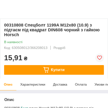
00310808 Спецболт 1199A М12х80 (10.9) з
підтаєм під квадрат DIN608 чорний з гайкою
Horsch
В наявності
Код: 630508012/366208013
Роздріб
15,91
₴
Купити
Опис
Характеристики
Доставка
Оплата
Умови п
Опис
00310808
Болт
плуга Horsch М12х80 (10.9) з потаем під