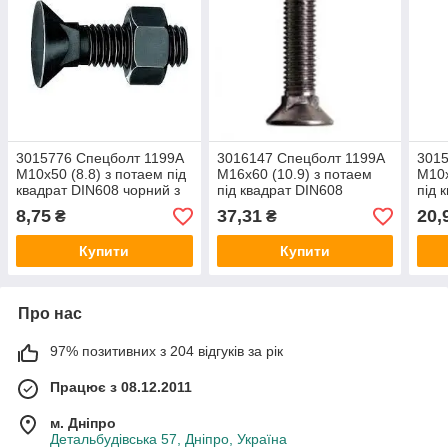
3015776 Спецболт 1199A
3016147 Спецболт 1199A
3015
М10х50 (8.8) з потаем під
М16х60 (10.9) з потаем
М10х
квадрат DIN608 чорний з
під квадрат DIN608
під 
гайкою Lemken
чорний з гайкою Lemken
чорн
8,75
37,31
20,
₴
₴
Купити
Купити
Про нас
97% позитивних з 204 відгуків за рік
Працює з 08.12.2011
м. Дніпро
Детальбудівська 57, Дніпро, Україна