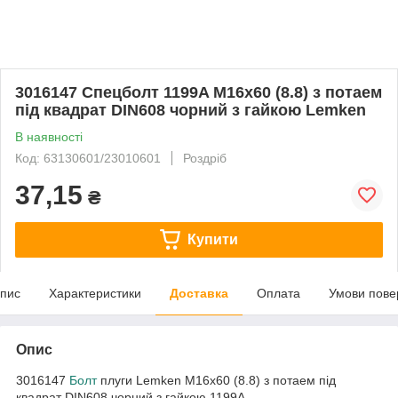
3016147 Спецболт 1199A М16х60 (8.8) з потаем
під квадрат DIN608 чорний з гайкою Lemken
В наявності
Код: 63130601/23010601
Роздріб
37,15
₴
Купити
пис
Характеристики
Доставка
Оплата
Умови пове
Опис
3016147
Болт
плуги Lemken М16х60 (8.8) з потаем під
квадрат DIN608 чорний з гайкою 1199A