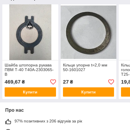
Шайба штопорна рукава
Кільце упорне t=2,0 мм
Кіль
ПВМ Т-40 Т40А-2303065-
50-1601027
голо
В
Т25-
469,67
27
19,
₴
₴
Купити
Купити
Про нас
97% позитивних з 206 відгуків за рік