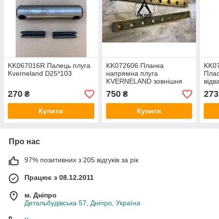
KK067016R Палець плуга
KK072606 Планка
KK0
Kverneland D25*103
напрямна плуга
Плас
KVERNELAND зовнішня
відв
8H 20.5
плуг
270
750
273
₴
₴
ліва
Купити
Купити
Про нас
97% позитивних з 205 відгуків за рік
Працює з 08.12.2011
м. Дніпро
Детальбудівська 57, Дніпро, Україна