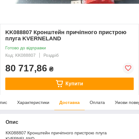
KK088807 Кронштейн причіпного пристрою
плуга KVERNELAND
Готово до відправки
Код: KK088807
Роздріб
80 717,86
₴
Купити
пис
Характеристики
Доставка
Оплата
Умови пове
Опис
KK088807 Кронштейн причіпного пристрою плуга
KVERNELAND