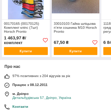
00170165 (00170125)
33010103 Гайка шліцьова
111
Комплект кліпс (7шт)
п'яти сошника М10 Horsch
гряд
Horsch Pronto
Pronto
регу
Greg
1 463,97
₴/
67,50
6 8
₴
комплект
Купити
Купити
Про нас
97% позитивних з 204 відгуків за рік
Працює з 08.12.2011
м. Дніпро
Детальбудівська 57, Дніпро, Україна
Контакти