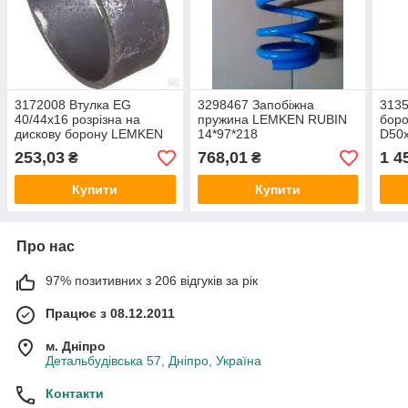
3172008 Втулка EG
3298467 Запобіжна
3135
40/44x16 розрізна на
пружина LEMKEN RUBIN
боро
дискову борону LEMKEN
14*97*218
D50
RUBIN
253,03
768,01
1 4
₴
₴
Купити
Купити
Про нас
97% позитивних з 206 відгуків за рік
Працює з 08.12.2011
м. Дніпро
Детальбудівська 57, Дніпро, Україна
Контакти