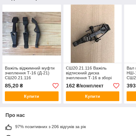
Важіль віджимний муфти
СШ20.21.116 Важіль
Вал 
зчеплення Т-16 (Д-21)
відтискний диска
НШ-1
СШ20.21.116
зчеплення Т-16 в зборі
СШ2
85,20
162
393
₴
₴/комплект
Купити
Купити
Про нас
97% позитивних з 206 відгуків за рік