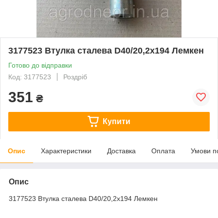
3177523 Втулка сталева D40/20,2x194 Лемкен
Готово до відправки
Код: 3177523
Роздріб
351
₴
Купити
Опис
Характеристики
Доставка
Оплата
Умови п
Опис
3177523 Втулка сталева D40/20,2x194 Лемкен