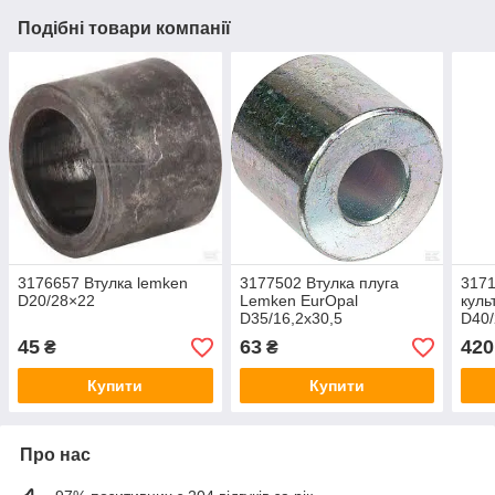
Подібні товари компанії
3176657 Втулка lemken
3177502 Втулка плуга
3171
D20/28×22
Lemken EurOpal
куль
D35/16,2x30,5
D40/
45
63
420
₴
₴
Купити
Купити
Про нас