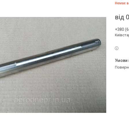
Немає в
від
0
+380 (6
Київстар
поверн