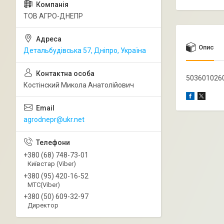
ТОВ АГРО-ДНЕПР
Опис
Детальбудівська 57, Дніпро, Україна
5036010260
Костінский Микола Анатолійович
agrodnepr@ukr.net
+380 (68) 748-73-01
Київстар (Viber)
+380 (95) 420-16-52
МТС(Viber)
+380 (50) 609-32-97
Директор