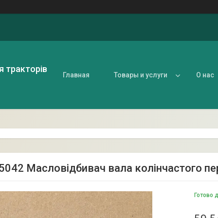
я тракторів
Главная
Товары и услуги
О нас
5042 Масловідбивач вала колінчастого пе
Готово 