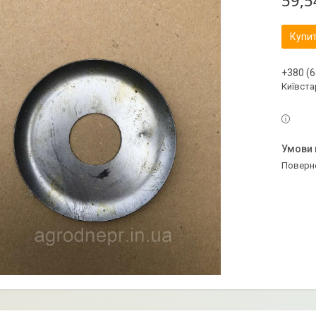
59,5
Купи
+380 (6
Київстар
поверн