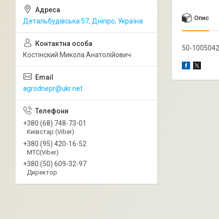
Опис
Детальбудівська 57, Дніпро, Україна
50-1005042
Костінский Микола Анатолійович
agrodnepr@ukr.net
+380 (68) 748-73-01
Київстар (Viber)
+380 (95) 420-16-52
МТС(Viber)
+380 (50) 609-32-97
Директор