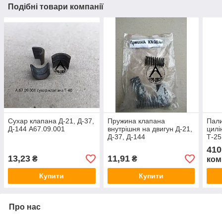
Подібні товари компанії
Сухар клапана Д-21, Д-37,
Пружина клапана
Пали
Д-144 А67.09.001
внутрішня на двигун Д-21,
цилі
Д-37, Д-144
Т-25
Д37Е-1007046-А
Д37
410
13,23
11,91
₴
₴
ком
Купити
Купити
Про нас