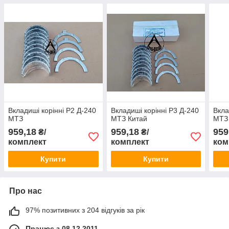
Вкладиші корінні Р2 Д-240
Вкладиші корінні Р3 Д-240
Вкла
МТЗ
МТЗ Китай
МТЗ
959,18
959,18
959
₴/
₴/
комплект
комплект
ком
Купити
Купити
Про нас
97% позитивних з 204 відгуків за рік
Працює з 08.12.2011