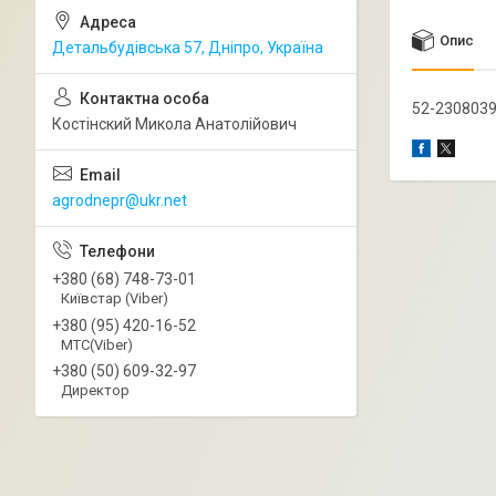
Опис
Детальбудівська 57, Дніпро, Україна
52-2308039
Костінский Микола Анатолійович
agrodnepr@ukr.net
+380 (68) 748-73-01
Київстар (Viber)
+380 (95) 420-16-52
МТС(Viber)
+380 (50) 609-32-97
Директор