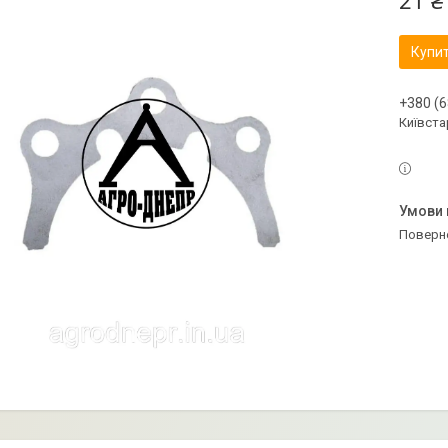
21 ₴
Купи
+380 (6
Київстар
поверн