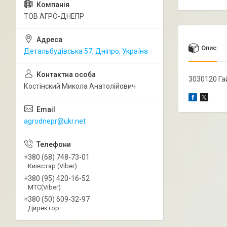
ТОВ АГРО-ДНЕПР
Опис
Детальбудівська 57, Дніпро, Україна
3030120 Га
Костінский Микола Анатолійович
agrodnepr@ukr.net
+380 (68) 748-73-01
Київстар (Viber)
+380 (95) 420-16-52
МТС(Viber)
+380 (50) 609-32-97
Директор