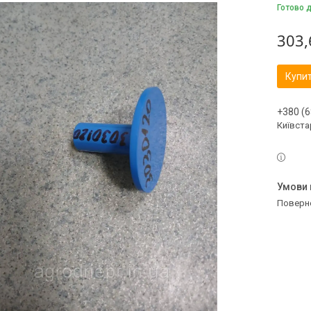
Готово 
303,
Купи
+380 (6
Київстар
поверн