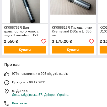
KK088767R Вал
KK088813R Палець плуги
KK01
транспортного колеса
Kverneland D60мм L=330
D100
плуга Kverneland D50
мм
2 550
3 175,20
2 1
₴
₴
Купити
Купити
Про нас
97% позитивних з 205 відгуків за рік
Працює з 08.12.2011
м. Дніпро
Детальбудівська 57, Дніпро, Україна
Контакти