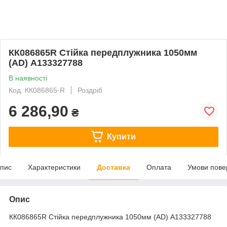
КК086865R Стійка передплужника 1050мм
(AD) A133327788
В наявності
Код: КК086865-R
Роздріб
6 286,90
₴
Купити
пис
Характеристики
Доставка
Оплата
Умови пове
Опис
КК086865R Стійка передплужника 1050мм (AD) A133327788