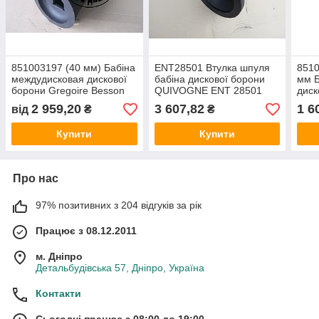
851003197 (40 мм) Бабіна
ENT28501 Втулка шпуля
8510
междудисковая дискової
бабіна дискової борони
мм Б
борони Gregoire Besson
QUIVOGNE ENT 28501
диск
50мм
Bes
2 959,20
3 607,82
1 6
від
₴
₴
Купити
Купити
Про нас
97% позитивних з 204 відгуків за рік
Працює з 08.12.2011
м. Дніпро
Детальбудівська 57, Дніпро, Україна
Контакти