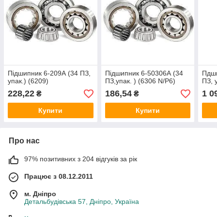
Підшипник 6-209А (34 ПЗ,
Підшипник 6-50306А (34
Пдши
упак.) (6209)
ПЗ,упак. ) (6306 N/P6)
ПЗ, 
228,22
186,54
1 0
₴
₴
Купити
Купити
Про нас
97% позитивних з 204 відгуків за рік
Працює з 08.12.2011
м. Дніпро
Детальбудівська 57, Дніпро, Україна