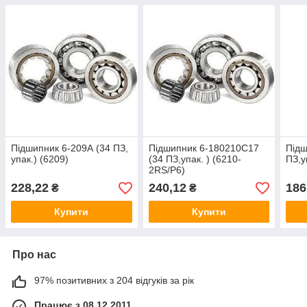
Підшипник 6-209А (34 ПЗ,
Підшипник 6-180210С17
Підш
упак.) (6209)
(34 ПЗ,упак. ) (6210-
ПЗ,у
2RS/P6)
228,22
240,12
186
₴
₴
Купити
Купити
Про нас
97% позитивних з 204 відгуків за рік
Працює з 08.12.2011