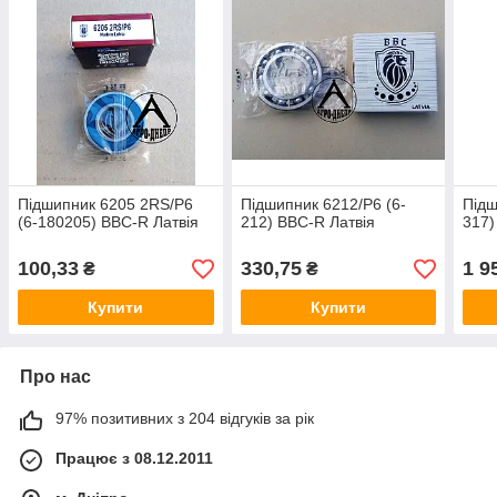
Підшипник 6205 2RS/P6
Підшипник 6212/Р6 (6-
Підш
(6-180205) BBC-R Латвія
212) BBC-R Латвія
317)
100,33
330,75
1 9
₴
₴
Купити
Купити
Про нас
97% позитивних з 204 відгуків за рік
Працює з 08.12.2011