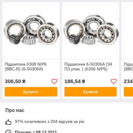
Підшипник 6308 N/P6
Підшипник 6-50306А (34
Підш
(BBC-R) (6-50308А)
ПЗ,упак. ) (6306 N/P6)
(BBC
306,50
186,54
234
₴
₴
Купити
Купити
Про нас
97% позитивних з 204 відгуків за рік
Працює з 08.12.2011