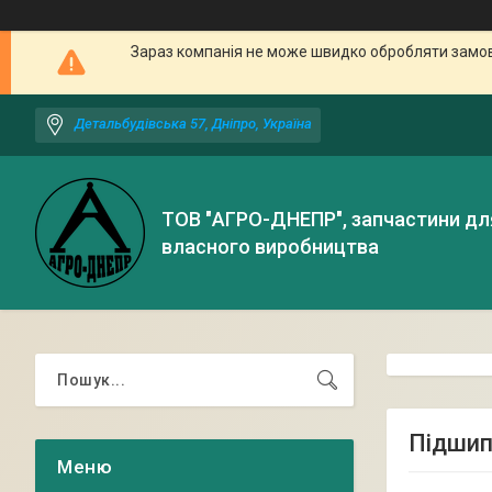
Зараз компанія не може швидко обробляти замовл
Детальбудівська 57, Дніпро, Україна
ТОВ "АГРО-ДНЕПР", запчастини дл
власного виробництва
Підшип