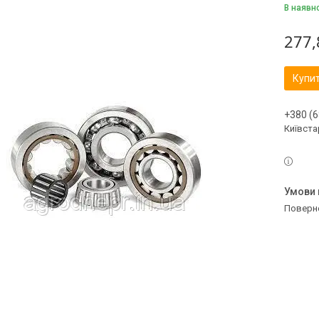
В наявн
277,
Купи
+380 (6
Київстар
поверн