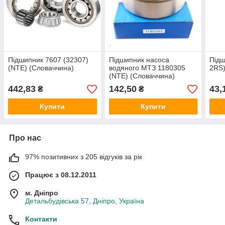
Підшипник 7607 (32307)
Підшипник насоса
Підш
(NTE) (Словаччина)
водяного МТЗ 1180305
2RS)
(NTE) (Словаччина)
442,83
142,50
43,
₴
₴
Купити
Купити
Про нас
97% позитивних з 205 відгуків за рік
Працює з 08.12.2011
м. Дніпро
Детальбудівська 57, Дніпро, Україна
Контакти