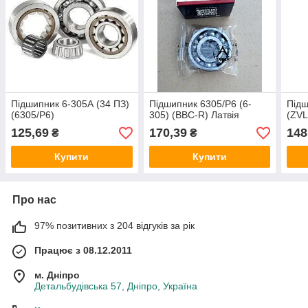
Підшипник 6-305А (34 ПЗ)
Підшипник 6305/Р6 (6-
Підш
(6305/Р6)
305) (BBC-R) Латвія
(ZVL
125,69
170,39
148
₴
₴
Купити
Купити
Про нас
97% позитивних з 204 відгуків за рік
Працює з 08.12.2011
м. Дніпро
Детальбудівська 57, Дніпро, Україна