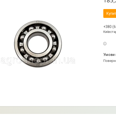
185,
Купи
+380 (6
Київстар
поверн