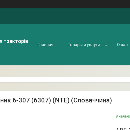
я тракторів
Главная
Товары и услуги
О нас
ник 6-307 (6307) (NTE) (Словаччина)
В наявн