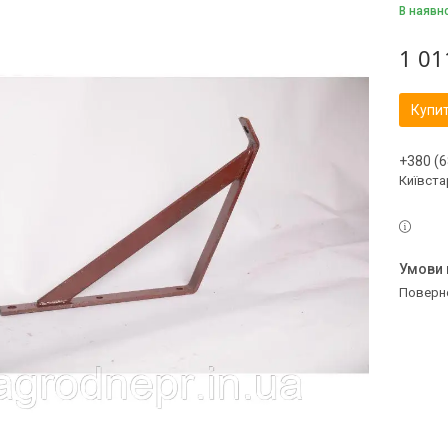
В наявн
1 01
Купи
+380 (6
Київстар
поверн