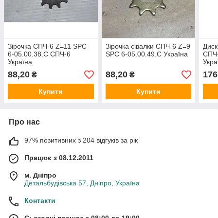
Зірочка СПЧ-6 Z=11 SPC
Зірочка сівалки СПЧ-6 Z=9
Диск
6-05.00.38.C СПЧ-6
SPC 6-05.00.49.C Україна
СПЧ-
Україна
Укра
88,20
88,20
176
₴
₴
Купити
Купити
Про нас
97% позитивних з 204 відгуків за рік
Працює з 08.12.2011
м. Дніпро
Детальбудівська 57, Дніпро, Україна
Контакти