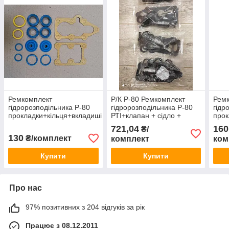
Ремкомплект
Р/К Р-80 Ремкомплект
Рем
гідророзподільника Р-80
гідророзподільника Р-80
гідр
прокладки+кільця+вкладиші
РТІ+клапан + сідло +
прок
Р80-2/1-22 силікон
пружина
Р80-
721,04
160
₴/
130
₴/комплект
комплект
ком
Купити
Купити
Про нас
97% позитивних з 204 відгуків за рік
Працює з 08.12.2011