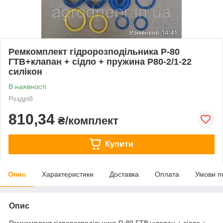
Ремкомплект гідророзподільника Р-80
ГТВ+клапан + сідло + пружина Р80-2/1-22
силікон
В наявності
Роздріб
810,34
₴/комплект
Купити
Опис
Характеристики
Доставка
Оплата
Умови п
Опис
Ремкомплект гідророзподільника Р-80 ГТВ+клапан + сідло +