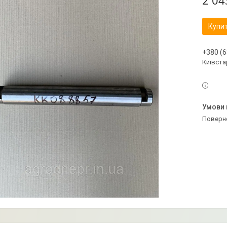
2 04
Купи
+380 (6
Київстар
поверн