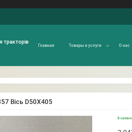
я тракторів
Главная
Товары и услуги
О нас
57 Вісь D50X405
В наявн