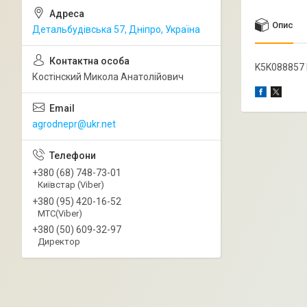
Опис
Детальбудівська 57, Дніпро, Україна
K5K088857 
Костінский Микола Анатолійович
agrodnepr@ukr.net
+380 (68) 748-73-01
Київстар (Viber)
+380 (95) 420-16-52
МТС(Viber)
+380 (50) 609-32-97
Директор