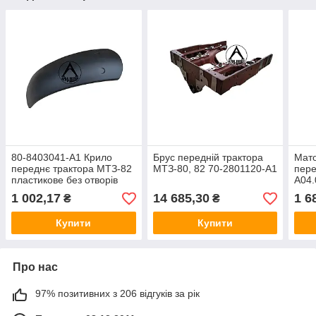
80-8403041-А1 Крило
Брус передній трактора
Мато
переднє трактора МТЗ-82
МТЗ-80, 82 70-2801120-А1
пере
пластикове без отворів
А04.
1 002,17
14 685,30
1 6
₴
₴
Купити
Купити
Про нас
97% позитивних з 206 відгуків за рік