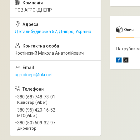
ТОВ АГРО-ДНЕПР
Опис
Детальбудівська 57, Дніпро, Україна
Патрубок м
Костінский Микола Анатолійович
agrodnepr@ukr.net
+380 (68) 748-73-01
Київстар (Viber)
+380 (95) 420-16-52
МТС(Viber)
+380 (50) 609-32-97
Директор