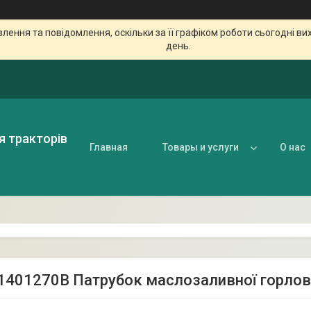
ення та повідомлення, оскільки за її графіком роботи сьогодні в
день.
я тракторів
Главная
Товары и услуги
О нас
401270В Патрубок маслозаливної горловин