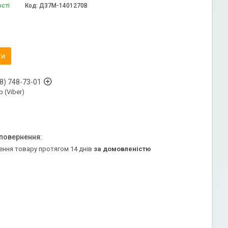
ості
Код:
Д37М-1401270В
ти
8) 748-73-01
 (Viber)
ення товару протягом 14 днів
за домовленістю