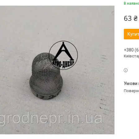
В наявн
63 ₴
Купи
+380 (6
Київстар
поверн