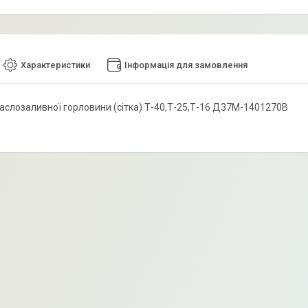
Характеристики
Інформація для замовлення
аслозаливної горловини (сітка) Т-40,Т-25,Т-16 Д37М-1401270В